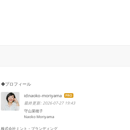
◆プロフィール
id:naoko-moriyama
はて
最終更新:
2026-07-27 19:43
なブ
ログ
守山菜穂子
Naoko Moriyama
Pro
株式会社ミント・ブランディング