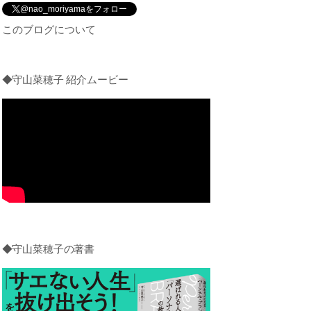
@nao_moriyamaをフォロー
このブログについて
◆守山菜穂子 紹介ムービー
◆守山菜穂子の著書