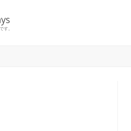
ys
です。