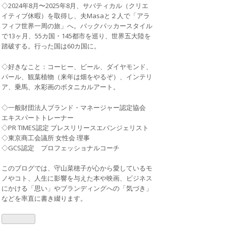
◇2024年8月〜2025年8月、サバティカル（クリエ
イティブ休暇）を取得し、夫Masaと２人で「アラ
フィフ世界一周の旅」へ。バックパッカースタイル
で13ヶ月、55カ国・145都市を巡り、世界五大陸を
踏破する。行った国は60カ国に。
◇好きなこと：コーヒー、ビール、ダイヤモンド、
パール、観葉植物（来年は畑をやるぞ）、インテリ
ア、乗馬、水彩画のボタニカルアート。
◇一般財団法人ブランド・マネージャー認定協会
エキスパートトレーナー
◇PR TIMES認定 プレスリリースエバンジェリスト
◇東京商工会議所 女性会 理事
◇GCS認定 プロフェッショナルコーチ
このブログでは、守山菜穂子が心から愛しているモ
ノやコト、人生に影響を与えた本や映画、ビジネス
にかける「思い」やブランディングへの「気づき」
などを率直に書き綴ります。