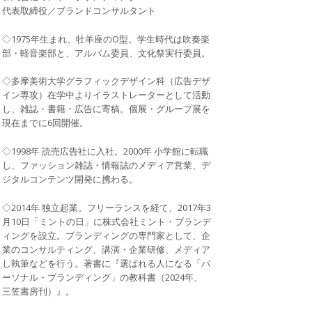
代表取締役／ブランドコンサルタント
◇1975年生まれ、牡羊座のO型。学生時代は吹奏楽
部・軽音楽部と、アルバム委員、文化祭実行委員。
◇多摩美術大学グラフィックデザイン科（広告デザ
イン専攻）在学中よりイラストレーターとして活動
し、雑誌・書籍・広告に寄稿。個展・グループ展を
現在までに6回開催。
◇1998年 読売広告社に入社。2000年 小学館に転職
し、ファッション雑誌・情報誌のメディア営業、デ
ジタルコンテンツ開発に携わる。
◇2014年 独立起業。フリーランスを経て、2017年3
月10日「ミントの日」に株式会社ミント・ブランデ
ィングを設立。ブランディングの専門家として、企
業のコンサルティング、講演・企業研修、メディア
し執筆などを行う。著書に『選ばれる人になる「パ
ーソナル・ブランディング」の教科書（2024年、
三笠書房刊）』。